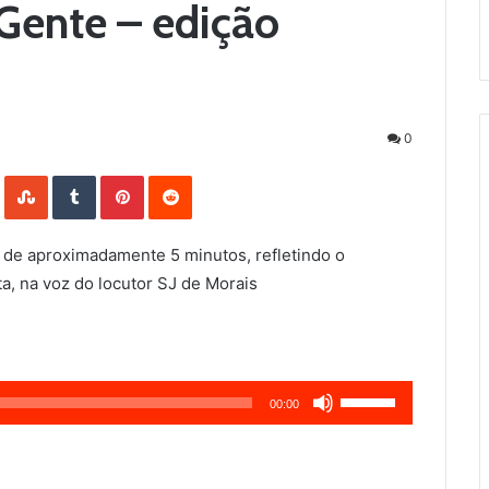
Gente – edição
0
LinkedIn
StumbleUpon
Tumblr
Pinterest
Reddit
 de aproximadamente 5 minutos, refletindo o
a, na voz do locutor SJ de Morais
Use
00:00
as
setas
para