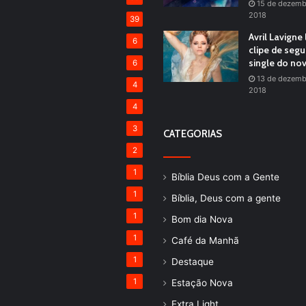
15 de dezemb
2018
39
Avril Lavigne
6
clipe de seg
single do no
6
13 de dezemb
4
2018
4
3
CATEGORIAS
2
1
Bíblia Deus com a Gente
1
Bíblia, Deus com a gente
1
Bom dia Nova
1
Café da Manhã
1
Destaque
1
Estação Nova
Extra Light