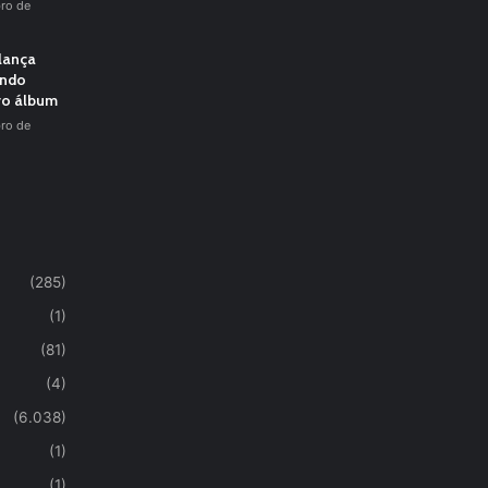
ro de
 lança
undo
vo álbum
ro de
(285)
(1)
(81)
(4)
(6.038)
(1)
(1)