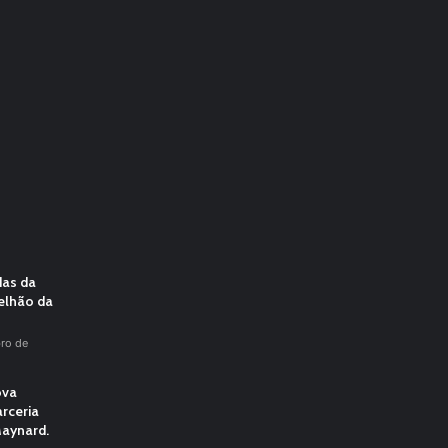
das da
elhão da
ro de
ova
rceria
aynard.