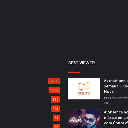
BEST VIEWED
As mais pedi
6.038
semana – Or
1.008
Nova
10 de dezemb
285
2018
142
Alok lança n
música em pa
81
com Conor M
56