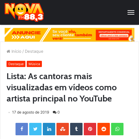
Início
/
Destaque
Destaque
Música
Lista: As cantoras mais
visualizadas em vídeos como
artista principal no YouTube
17 de agosto de 2019
0
Facebook
Twitter
LinkedIn
StumbleUpon
Tumblr
Pinterest
Reddit
WhatsApp