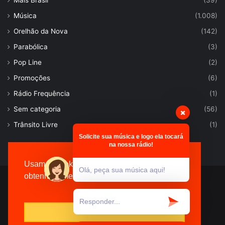
Mais Brasil
(39)
Música
(1.008)
Orelhão da Nova
(142)
Parabólica
(3)
Pop Line
(2)
Promoções
(6)
Rádio Frequência
(1)
Sem categoria
(56)
Trânsito Livre
(1)
Solicite sua música e logo ela tocará
na nossa rádio!
Usamos cookies para garantir que você
Olá, peça sua música aqui!
obtenha a melhor experiência no nosso site.
© Desenvolvido por |
VersaTec
Entendi!