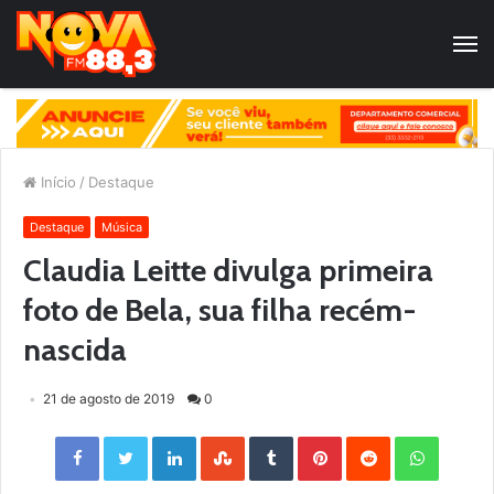
Início
/
Destaque
Destaque
Música
Claudia Leitte divulga primeira
foto de Bela, sua filha recém-
nascida
21 de agosto de 2019
0
Facebook
Twitter
LinkedIn
StumbleUpon
Tumblr
Pinterest
Reddit
WhatsApp