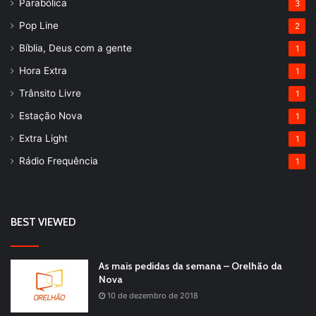
Parabólica
3
Pop Line
2
Bíblia, Deus com a gente
1
Hora Extra
1
Trânsito Livre
1
Estação Nova
1
Extra Light
1
Rádio Frequência
1
BEST VIEWED
As mais pedidas da semana – Orelhão da
Nova
10 de dezembro de 2018