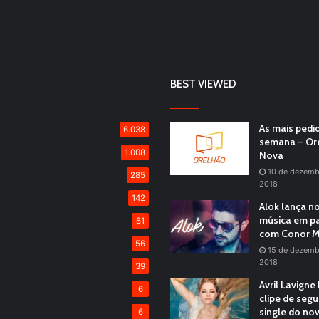
BEST VIEWED
As mais pedi
6.038
semana – Or
1.008
Nova
10 de dezemb
285
2018
142
Alok lança n
música em pa
81
com Conor M
56
15 de dezemb
2018
39
Avril Lavigne
6
clipe de seg
single do no
6