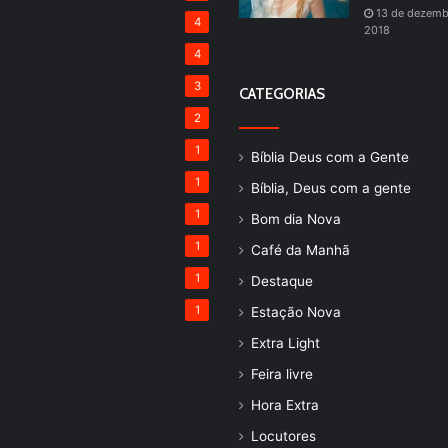
13 de dezemb
4
2018
4
3
CATEGORIAS
2
1
Bíblia Deus com a Gente
1
Bíblia, Deus com a gente
1
Bom dia Nova
1
Café da Manhã
1
Destaque
1
Estação Nova
Extra Light
Feira livre
Hora Extra
Locutores