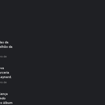
das da
elhão da
ro de
ova
rceria
aynard.
ro de
 lança
undo
vo álbum