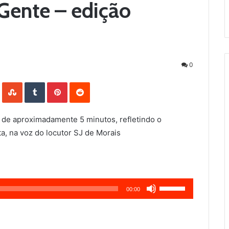
Gente – edição
0
LinkedIn
StumbleUpon
Tumblr
Pinterest
Reddit
 de aproximadamente 5 minutos, refletindo o
a, na voz do locutor SJ de Morais
Use
00:00
as
setas
para