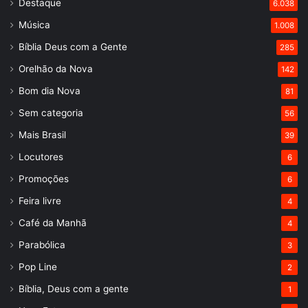
Destaque
6.038
Música
1.008
Bíblia Deus com a Gente
285
Orelhão da Nova
142
Bom dia Nova
81
Sem categoria
56
Mais Brasil
39
Locutores
6
Promoções
6
Feira livre
4
Café da Manhã
4
Parabólica
3
Pop Line
2
Bíblia, Deus com a gente
1