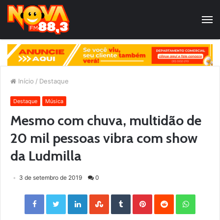
Início
/
Destaque
Destaque
Música
Mesmo com chuva, multidão de
20 mil pessoas vibra com show
da Ludmilla
3 de setembro de 2019
0
Facebook
Twitter
LinkedIn
StumbleUpon
Tumblr
Pinterest
Reddit
WhatsApp