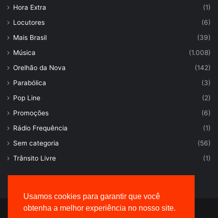
Hora Extra
(1)
Locutores
(6)
Mais Brasil
(39)
Música
(1.008)
Orelhão da Nova
(142)
Parabólica
(3)
Pop Line
(2)
Promoções
(6)
Rádio Frequência
(1)
Sem categoria
(56)
Trânsito Livre
(1)
Usamos cookies para garantir que você
obtenha a melhor experiência no nosso site.
© Desenvolvido por |
VersaTec