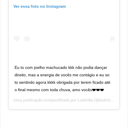
Ver essa foto no Instagram
Eu to com joelho machucado kkk não podia dançar
direito, mas a energia de vocês me contágio e eu so
to sentindo agora kkkk obrigada por terem ficado até
o final mesmo com toda chuva, amo vocês❤️❤️❤️
Uma publicação compartilhada por
Ludmilla
(@ludmilla) em
1 