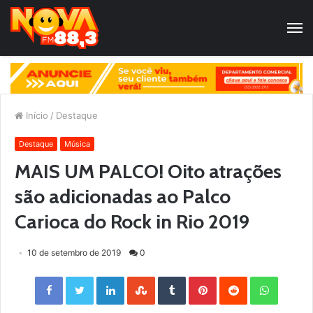
Início
/
Destaque
Destaque
Música
MAIS UM PALCO! Oito atrações
são adicionadas ao Palco
Carioca do Rock in Rio 2019
10 de setembro de 2019
0
Facebook
Twitter
LinkedIn
StumbleUpon
Tumblr
Pinterest
Reddit
WhatsApp