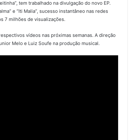
eitinha”, tem trabalhado na divulgação do novo EP.
lma” e “Iti Malia”, sucesso instantâneo nas redes
os 7 milhões de visualizações.
 respectivos vídeos nas próximas semanas. A direção
unior Melo e Luiz Soufe na produção musical.