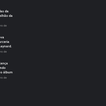
das da
elhão da
ro de
ova
rceria
aynard.
ro de
 lança
undo
vo álbum
ro de