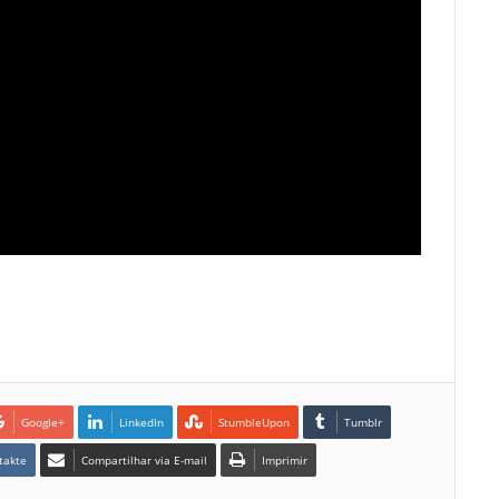
Google+
LinkedIn
StumbleUpon
Tumblr
takte
Compartilhar via E-mail
Imprimir