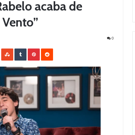
Rabelo acaba de
O Vento”
0
LinkedIn
StumbleUpon
Tumblr
Pinterest
Reddit