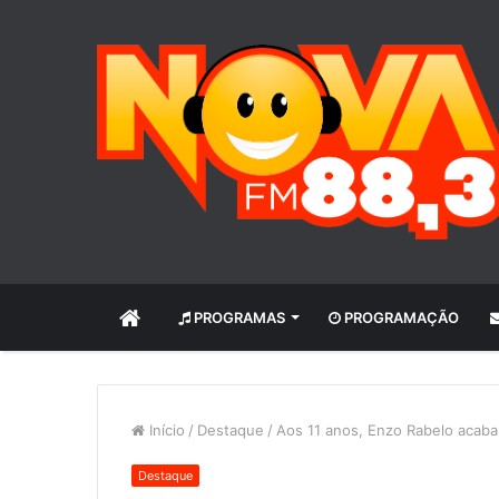
INÍCIO
PROGRAMAS
PROGRAMAÇÃO
Início
/
Destaque
/
Aos 11 anos, Enzo Rabelo acaba 
Destaque