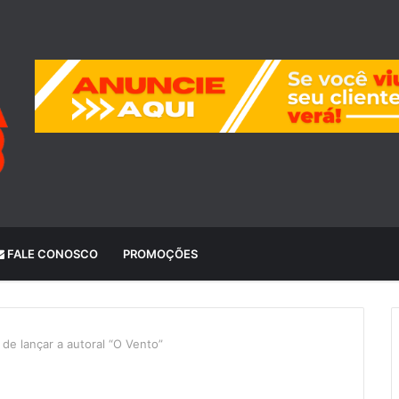
FALE CONOSCO
PROMOÇÕES
de lançar a autoral “O Vento”