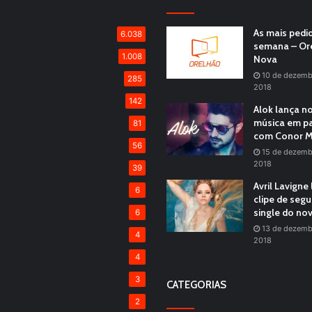
As mais pedi
6.038
semana – Or
1.008
Nova
10 de dezemb
285
2018
142
Alok lança n
música em pa
81
com Conor M
56
15 de dezemb
2018
39
Avril Lavigne
6
clipe de seg
single do no
6
13 de dezemb
4
2018
4
3
CATEGORIAS
2