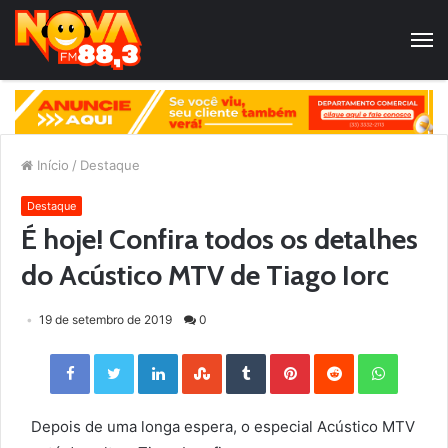
Início
/
Destaque
Destaque
É hoje! Confira todos os detalhes
do Acústico MTV de Tiago Iorc
19 de setembro de 2019
0
Facebook
Twitter
LinkedIn
StumbleUpon
Tumblr
Pinterest
Reddit
WhatsApp
Depois de uma longa espera, o especial Acústico MTV