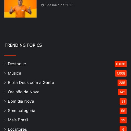
6 de maio de 2025
TRENDING TOPICS
Destaque
6.038
Música
1.008
Bíblia Deus com a Gente
285
Orelhão da Nova
142
Bom dia Nova
81
Sem categoria
56
Mais Brasil
39
Locutores
6