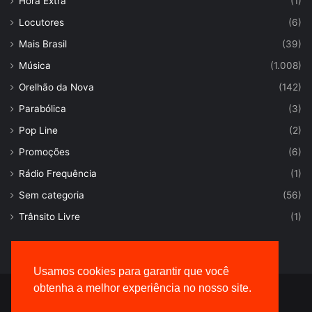
Hora Extra
(1)
Locutores
(6)
Mais Brasil
(39)
Música
(1.008)
Orelhão da Nova
(142)
Parabólica
(3)
Pop Line
(2)
Promoções
(6)
Rádio Frequência
(1)
Sem categoria
(56)
Trânsito Livre
(1)
Usamos cookies para garantir que você
obtenha a melhor experiência no nosso site.
© Desenvolvido por |
VersaTec