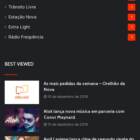
Trânsito Livre
1
Estação Nova
1
Extra Light
1
Rádio Frequência
1
BEST VIEWED
As mais pedidas da semana – Orelhão da
Nova
10 de dezembro de 2018
Alok lança nova música em parceria com
Conor Maynard.
15 de dezembro de 2018
Avril Lavigne lança clipe de segundo single do