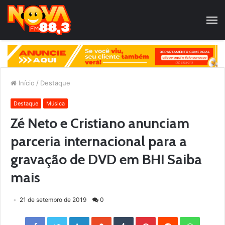
Início
/
Destaque
Destaque
Música
Zé Neto e Cristiano anunciam
parceria internacional para a
gravação de DVD em BH! Saiba
mais
21 de setembro de 2019
0
Facebook
Twitter
LinkedIn
StumbleUpon
Tumblr
Pinterest
Reddit
WhatsApp