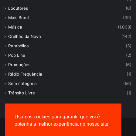
Locutores
(6)
Mais Brasil
(39)
Música
(1.008)
Orelhão da Nova
(142)
Parabólica
(3)
Pop Line
(2)
Promoções
(6)
Rádio Frequência
(1)
Sem categoria
(56)
Trânsito Livre
(1)
Usamos cookies para garantir que você
obtenha a melhor experiência no nosso site.
© Desenvolvido por |
VersaTec