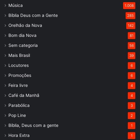
Música
1.008
Bíblia Deus com a Gente
285
Orelhão da Nova
142
Bom dia Nova
81
Sem categoria
56
Mais Brasil
39
Locutores
6
Promoções
6
Feira livre
4
Café da Manhã
4
Parabólica
3
Pop Line
2
Bíblia, Deus com a gente
1
Hora Extra
1