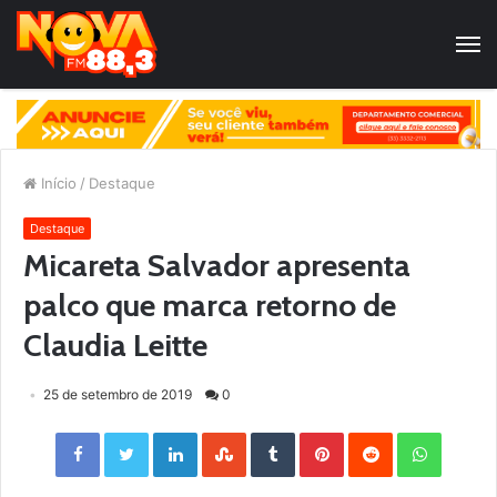
Início
/
Destaque
Destaque
Micareta Salvador apresenta
palco que marca retorno de
Claudia Leitte
25 de setembro de 2019
0
Facebook
Twitter
LinkedIn
StumbleUpon
Tumblr
Pinterest
Reddit
WhatsApp