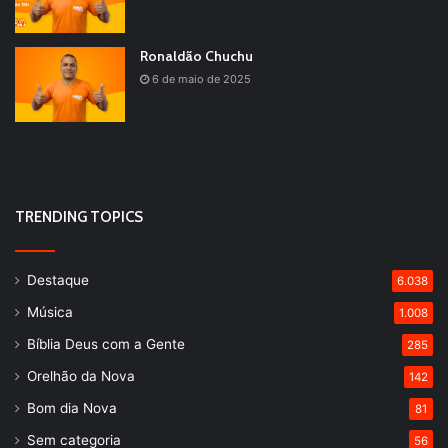
Ronaldão Chuchu
6 de maio de 2025
TRENDING TOPICS
Destaque
6.038
Música
1.008
Bíblia Deus com a Gente
285
Orelhão da Nova
142
Bom dia Nova
81
Sem categoria
56