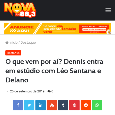
Início
/
Destaque
Destaque
O que vem por aí? Dennis entra
em estúdio com Léo Santana e
Delano
25 de setembro de 2019
0
Facebook
Twitter
LinkedIn
StumbleUpon
Tumblr
Pinterest
Reddit
WhatsApp