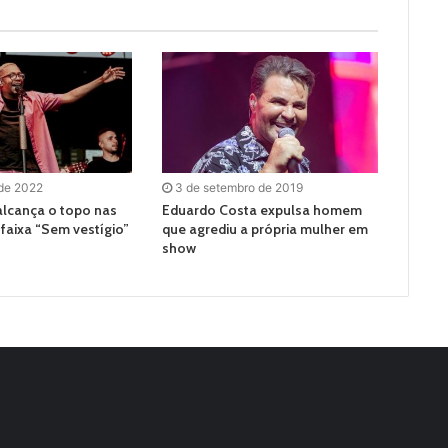
 de 2022
3 de setembro de 2019
lcança o topo nas
Eduardo Costa expulsa homem
faixa “Sem vestígio”
que agrediu a própria mulher em
show