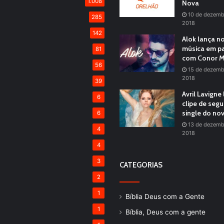
1.008
Nova
10 de dezemb
285
2018
142
Alok lança n
música em pa
81
com Conor M
56
15 de dezemb
2018
39
Avril Lavigne
6
clipe de seg
single do no
6
13 de dezemb
4
2018
4
3
CATEGORIAS
2
1
Bíblia Deus com a Gente
1
Bíblia, Deus com a gente