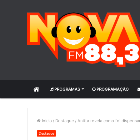
INÍCIO
PROGRAMAS
PROGRAMAÇÃO
Início
/
Destaque
/
Anitta revela como foi dispensa
Destaque