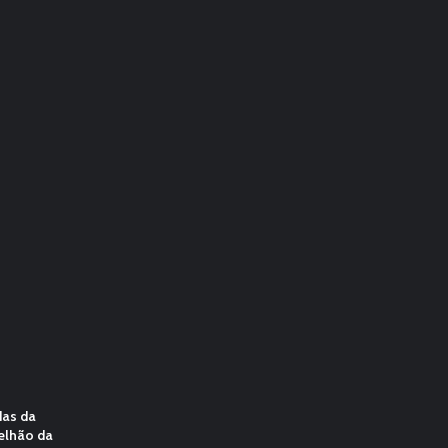
das da
elhão da