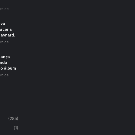
ro de
ova
rceria
aynard.
ro de
 lança
undo
vo álbum
ro de
(285)
(1)