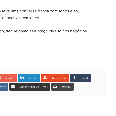
s teve uma conversa franca com todos eles,
respectivas carreiras.
do, segue como seu braço-direito nos negócios.
Google+
LinkedIn
StumbleUpon
Tumblr
takte
Compartilhar via E-mail
Imprimir