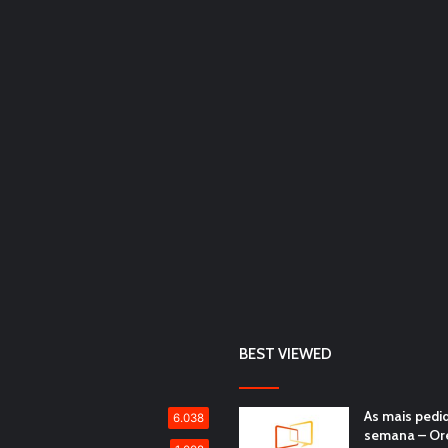
BEST VIEWED
As mais pedi
6.038
semana – Or