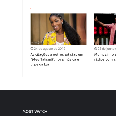
24 de agosto de 2019
25 de junho
As citações a outros artistas em
Mumuzinho a
“Meu Talismã”, nova música e
rádios com a 
clipe da Iza
MOST WATCH