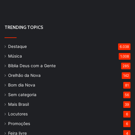
TRENDING TOPICS
Destaque
6.038
Música
1.008
Bíblia Deus com a Gente
285
Orelhão da Nova
142
Bom dia Nova
81
Sem categoria
56
Mais Brasil
39
Locutores
6
Promoções
6
Feira livre
4