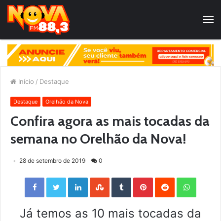
Início
/
Destaque
Destaque
Orelhão da Nova
Confira agora as mais tocadas da
semana no Orelhão da Nova!
28 de setembro de 2019
0
Facebook
Twitter
LinkedIn
StumbleUpon
Tumblr
Pinterest
Reddit
WhatsApp
Já temos as 10 mais tocadas da