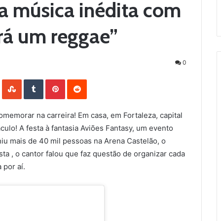
a música inédita com
erá um reggae”
0
LinkedIn
StumbleUpon
Tumblr
Pinterest
Reddit
omemorar na carreira! Em casa, em Fortaleza, capital
lo! A festa à fantasia Aviões Fantasy, um evento
niu mais de 40 mil pessoas na Arena Castelão, o
sta , o cantor falou que faz questão de organizar cada
 por aí.