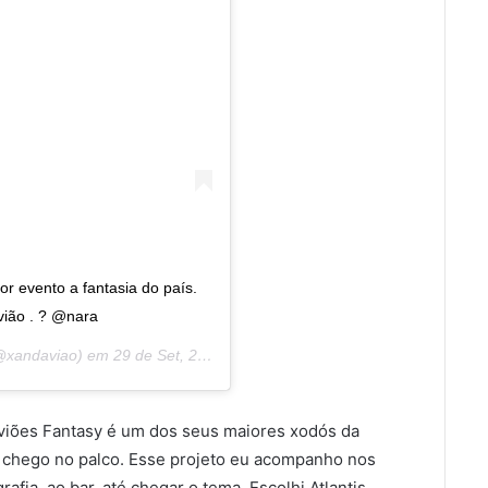
or evento a fantasia do país.
vião . ? @nara
xandaviao) em
29 de Set, 2019 às 12:04 PDT
Aviões Fantasy é um dos seus maiores xodós da
do chego no palco. Esse projeto eu acompanho nos
fia, ao bar, até chegar o tema. Escolhi Atlantis