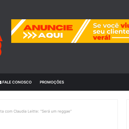
FALE CONOSCO
PROMOÇÕES
ta com Claudia Leitte: “Será um reggae”