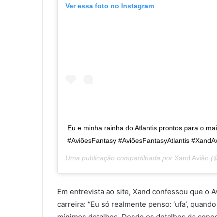
Ver essa foto no Instagram
Eu e minha rainha do Atlantis prontos para o mai
#AviõesFantasy #AviõesFantasyAtlantis #XandA
Uma publicação compartilhada por
Xand Avião
(@
Em entrevista ao site, Xand confessou que o 
carreira: “Eu só realmente penso: ‘ufa’, quan
mínimos detalhes. Desde os detalhes da cenogra