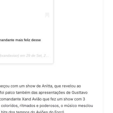
mandante mais feliz desse
xandaviao) em
29 de Set, 2019 às 12:31 PDT
meçou com um show de Anitta, que revelou ao
 foi palco também das apresentações de Gusttavo
o comandante Xand Avião que fez um show com 3
 coloridos, ritmados e poderosos, o músico mesclou
 hits dos tempos do Aviões do Forró.