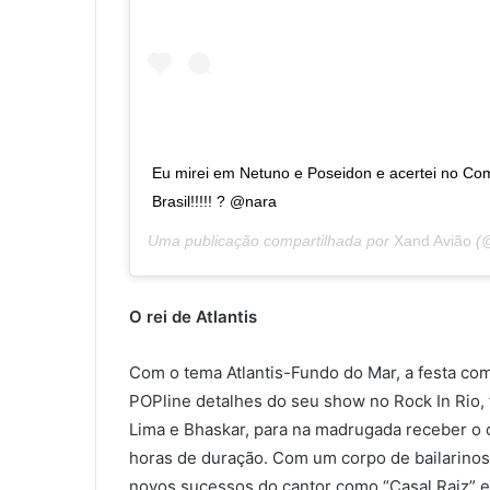
Eu mirei em Netuno e Poseidon e acertei no Co
Brasil!!!!! ? @nara
Uma publicação compartilhada por
Xand Avião
(@
O rei de Atlantis
Com o tema Atlantis-Fundo do Mar, a festa co
POPline detalhes do seu show no Rock In Rio,
Lima e Bhaskar, para na madrugada receber 
horas de duração. Com um corpo de bailarinos
novos sucessos do cantor como “Casal Raiz” e