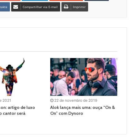
takte
Compartilhar via E-mail
Imprimir
de 2021
22 de novembro de 2019
on: artigo de luxo
Alok lança mais uma: ouça “On &
o cantor será
On” com Dynoro