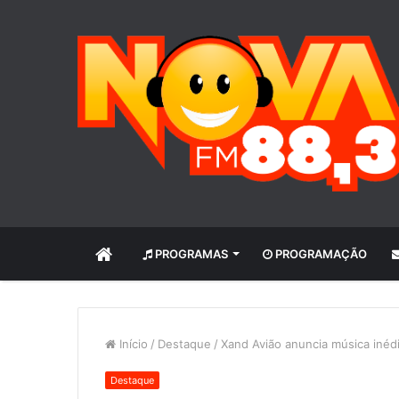
INÍCIO
PROGRAMAS
PROGRAMAÇÃO
Início
/
Destaque
/
Xand Avião anuncia música inédi
Destaque