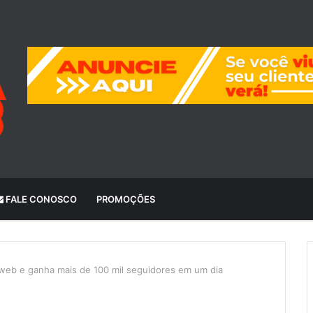
FALE CONOSCO
PROMOÇÕES
na web e ganha mais de 100 mil seguidores em um dia