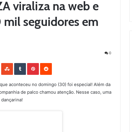
ZA viraliza na web e
 mil seguidores em
0
LinkedIn
StumbleUpon
Tumblr
Pinterest
Reddit
 que aconteceu no domingo (30) foi especial! Além da
 companhia de palco chamou atenção. Nesse caso, uma
 dançarina!