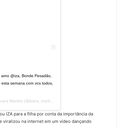
te amo @iza, Bonde Pesadão,
r esta semana com vcs todos,
,
uara Martins
(@luara_martins08) em
29 de Set, 2019 às 9:22 PDT
u IZA para a filha por conta da importância da
e viralizou na internet em um vídeo dançando