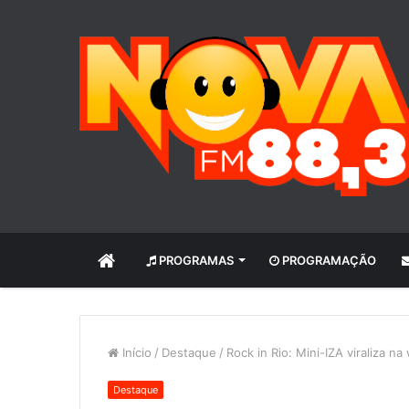
INÍCIO
PROGRAMAS
PROGRAMAÇÃO
Início
/
Destaque
/
Rock in Rio: Mini-IZA viraliza 
Destaque