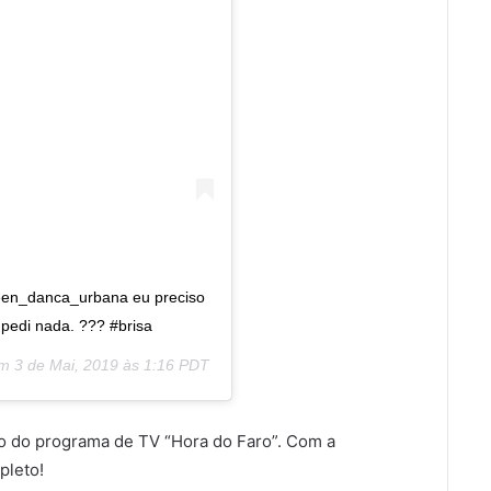
n_danca_urbana eu preciso
 pedi nada. ??? #brisa
em
3 de Mai, 2019 às 1:16 PDT
co do programa de TV “Hora do Faro”. Com a
pleto!