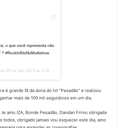
a, o que você representa não
o! ? #RockInRioNoMultishow
em
29 de Set, 2019 às 6:29 PDT
a é grande fã da dona do hit “Pesadão” e realizou
ganhar mais de 100 mil seguidores em um dia.
o, te amo IZA, Bonde Pesadão, Dandan Firmo obrigada
s todos, obrigado jamais vou esquecer este dia, amo
semana para aprender as coreografias.