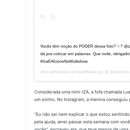
Vocês têm noção do PODER dessa foto? ✨? @iz
dá pra colocar em palavras. Que noite, obrigad
#IzaEAlcioneNoMultishow
Uma publicação compartilhada por @
multishow
Considerada uma mini-IZA, a fofa chamada Luar
um sonho. No Instagram, a menina conseguiu 
“Eu não sei nem explicar o que estou sentind
pela ajuda, amei passar esta semana com você
vocês”, escreveu ela, que teve menos de uma 