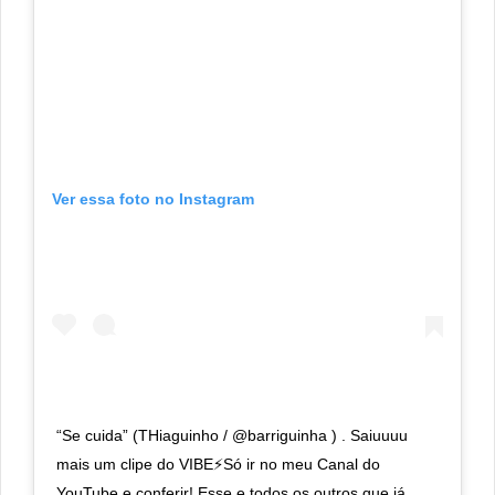
Ver essa foto no Instagram
“Se cuida” (THiaguinho / @barriguinha ) . Saiuuuu
mais um clipe do VIBE⚡️Só ir no meu Canal do
YouTube e conferir! Esse e todos os outros que já