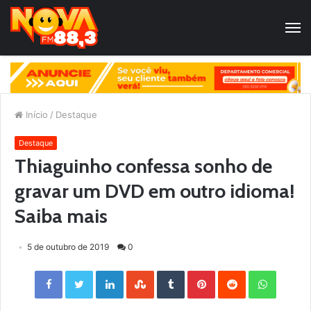
Início
/
Destaque
Destaque
Thiaguinho confessa sonho de
gravar um DVD em outro idioma!
Saiba mais
5 de outubro de 2019
0
Facebook
Twitter
LinkedIn
StumbleUpon
Tumblr
Pinterest
Reddit
WhatsApp