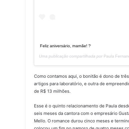
Feliz aniversário, mamãe! ?
Uma publicação compartilhada por
Paula Fernan
Como contamos aqui, o bonitão é dono de trê
artigos para laboratório, e outra de empreendi
de R$ 13 milhões.
Esse é o quinto relacionamento de Paula desde
seis meses da cantora com o empresário Gustav
Mello. O romance durou cinco meses e termin
colocou um fim no namoro de quatro meses co