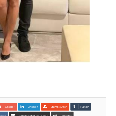
Google+
LinkedIn
StumbleUpon
Tumblr
takte
Compartilhar via E-mail
Imprimir