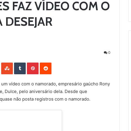
S FAZ VÍDEO COM O
 DESEJAR
0
LinkedIn
StumbleUpon
Tumblr
Pinterest
Reddit
r um vídeo com o namorado, empresário gaúcho Rony
e, Dulce, pelo aniversário dela. Desde que
 quase não posta registros com o namorado.