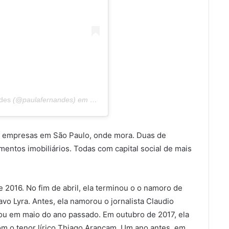
des
(@paulafernandes) em
16 de Out, 2019 às 4:52 PDT
s empresas em São Paulo, onde mora. Duas de
mentos imobiliários. Todas com capital social de mais
 2016. No fim de abril, ela terminou o o namoro de
o Lyra. Antes, ela namorou o jornalista Claudio
ou em maio do ano passado. Em outubro de 2017, ela
m o tenor lírico Thiago Arancam. Um ano antes, em