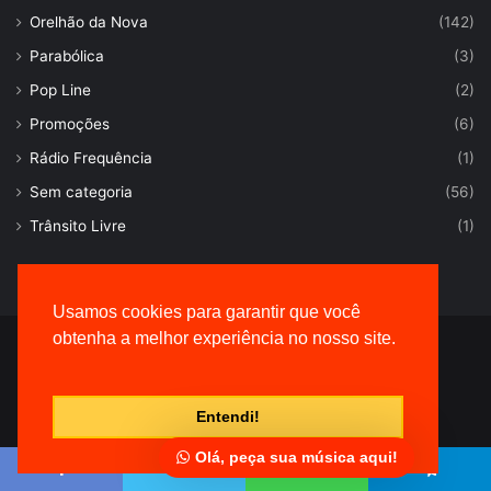
Orelhão da Nova
(142)
Parabólica
(3)
Pop Line
(2)
Promoções
(6)
Rádio Frequência
(1)
Sem categoria
(56)
Trânsito Livre
(1)
Usamos cookies para garantir que você
obtenha a melhor experiência no nosso site.
© Desenvolvido por |
VersaTec
Entendi!
Olá, peça sua música aqui!