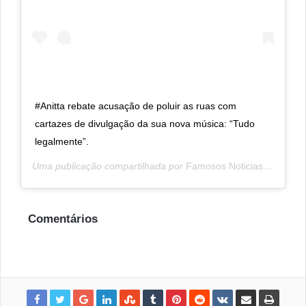
#Anitta rebate acusação de poluir as ruas com
cartazes de divulgação da sua nova música: “Tudo
legalmente”.
Uma publicação compartilhada por
Famosos Noticias
(@famosos
Comentários