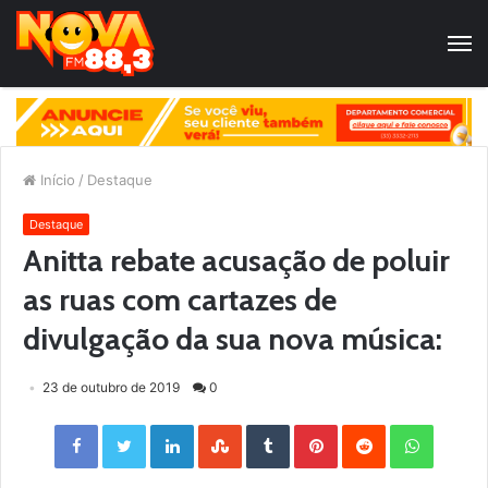
Início
/
Destaque
Destaque
Anitta rebate acusação de poluir
as ruas com cartazes de
divulgação da sua nova música:
23 de outubro de 2019
0
Facebook
Twitter
LinkedIn
StumbleUpon
Tumblr
Pinterest
Reddit
WhatsApp