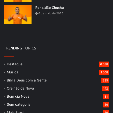
Ronaldão Chuchu
6 de maio de 2025
TRENDING TOPICS
Destaque
6.038
Música
1.008
Bíblia Deus com a Gente
285
Orelhão da Nova
142
Bom dia Nova
81
Sem categoria
56
Mais Brasil
39