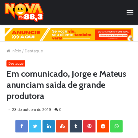
Início
/
Destaque
Destaque
Em comunicado, Jorge e Mateus
anunciam saída de grande
produtora
23 de outubro de 2019
0
Facebook
Twitter
LinkedIn
StumbleUpon
Tumblr
Pinterest
Reddit
WhatsApp