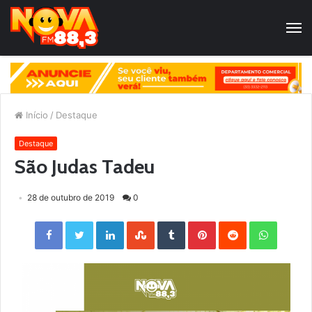
Início
/
Destaque
Destaque
São Judas Tadeu
28 de outubro de 2019
0
Facebook
Twitter
LinkedIn
StumbleUpon
Tumblr
Pinterest
Reddit
WhatsApp