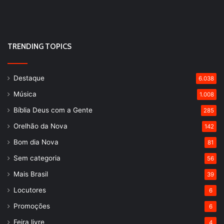
TRENDING TOPICS
Destaque
6.038
Música
1.008
Bíblia Deus com a Gente
285
Orelhão da Nova
142
Bom dia Nova
81
Sem categoria
56
Mais Brasil
39
Locutores
6
Promoções
6
Feira livre
4