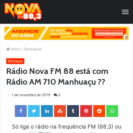
Início
/
Destaque
Destaque
Rádio Nova FM 88 está com
Rádio AM 710 Manhuaçu ??
1 de novembro de 2019
0
Facebook
Twitter
LinkedIn
StumbleUpon
Tumblr
Pinterest
Reddit
WhatsApp
Só liga o rádio na frequência FM (88,3) ou