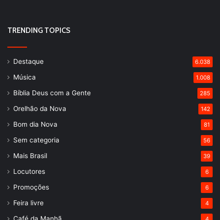
TRENDING TOPICS
Destaque
6.038
Música
1.008
Bíblia Deus com a Gente
285
Orelhão da Nova
142
Bom dia Nova
81
Sem categoria
56
Mais Brasil
39
Locutores
6
Promoções
6
Feira livre
4
Café da Manhã
4