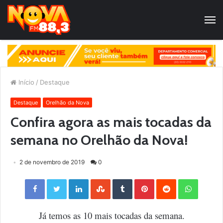
Início
/
Destaque
Destaque
Orelhão da Nova
Confira agora as mais tocadas da
semana no Orelhão da Nova!
2 de novembro de 2019
0
Facebook
Twitter
LinkedIn
StumbleUpon
Tumblr
Pinterest
Reddit
WhatsApp
Já temos as 10 mais tocadas da semana.