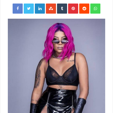
Facebook
Twitter
LinkedIn
StumbleUpon
Tumblr
Pinterest
Reddit
WhatsApp