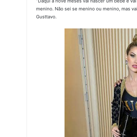
“Daqui a nove meses vai nascer um bebê e vai s
menino. Não sei se menino ou menino, mas vai
Gusttavo.