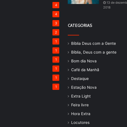
13 de dezemb
4
2018
4
3
CATEGORIAS
2
1
Bíblia Deus com a Gente
1
Bíblia, Deus com a gente
1
Bom dia Nova
1
Café da Manhã
1
Destaque
1
Estação Nova
Extra Light
Feira livre
Hora Extra
Locutores