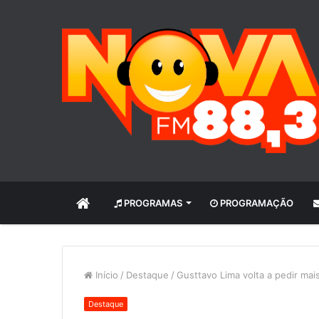
INÍCIO
PROGRAMAS
PROGRAMAÇÃO
Início
/
Destaque
/
Gusttavo Lima volta a pedir mais
Destaque