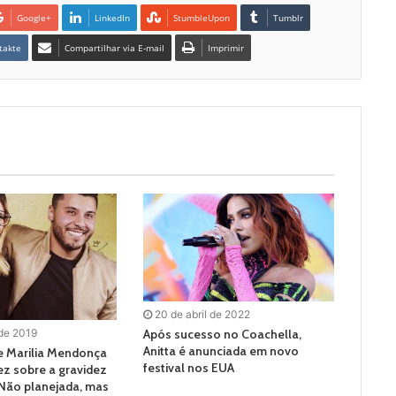
Google+
LinkedIn
StumbleUpon
Tumblr
takte
Compartilhar via E-mail
Imprimir
20 de abril de 2022
Após sucesso no Coachella,
 de 2019
Anitta é anunciada em novo
 Marilia Mendonça
festival nos EUA
vez sobre a gravidez
“Não planejada, mas