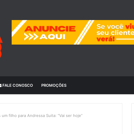
FALE CONOSCO
PROMOÇÕES
 um filho para Andressa Suita: “Vai ser hoje”