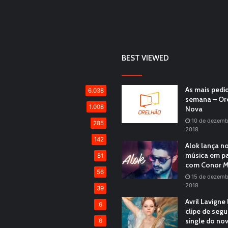
BEST VIEWED
As mais pedi
6.038
semana – Or
1.008
Nova
10 de dezemb
285
2018
142
Alok lança n
música em pa
81
com Conor M
56
15 de dezemb
2018
39
Avril Lavigne
6
clipe de seg
single do no
6