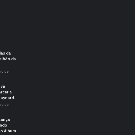
das da
elhão da
ro de
ova
rceria
aynard.
ro de
 lança
undo
vo álbum