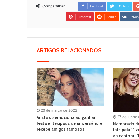
Compartilhar
Facebook
Twitter
Pinterest
Reddit
VKon
ARTIGOS RELACIONADOS
26 de março de 2022
Anitta se emociona ao ganhar
27 de junho
festa antecipada de aniversário e
Namorado de
recebe amigos famosos
fala pela 1° 
da cantora: 