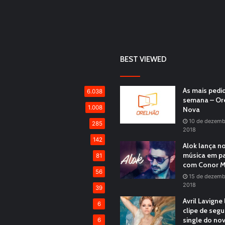
BEST VIEWED
As mais pedi
6.038
semana – Or
1.008
Nova
10 de dezemb
285
2018
142
Alok lança n
música em pa
81
com Conor M
56
15 de dezemb
2018
39
Avril Lavigne
6
clipe de seg
single do no
6