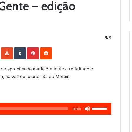
Gente – edição
0
LinkedIn
StumbleUpon
Tumblr
Pinterest
Reddit
 de aproximadamente 5 minutos, refletindo o
a, na voz do locutor SJ de Morais
Use
00:00
as
setas
para