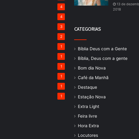
13 de dezemb
4
2018
4
3
CATEGORIAS
2
1
Bíblia Deus com a Gente
1
Bíblia, Deus com a gente
1
Bom dia Nova
1
Café da Manhã
1
Destaque
1
Estação Nova
Extra Light
Feira livre
Hora Extra
Locutores