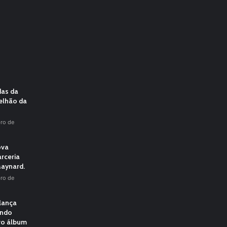
das da
elhão da
ro de
ova
rceria
aynard.
ro de
 lança
undo
vo álbum