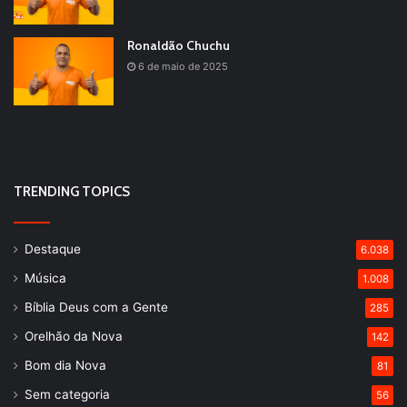
Ronaldão Chuchu
6 de maio de 2025
TRENDING TOPICS
Destaque
6.038
Música
1.008
Bíblia Deus com a Gente
285
Orelhão da Nova
142
Bom dia Nova
81
Sem categoria
56