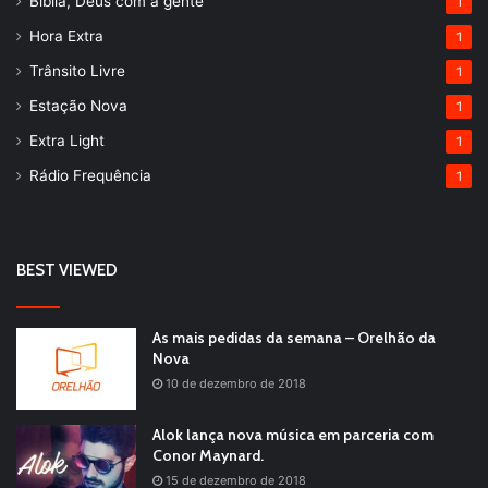
Bíblia, Deus com a gente
1
Hora Extra
1
Trânsito Livre
1
Estação Nova
1
Extra Light
1
Rádio Frequência
1
BEST VIEWED
As mais pedidas da semana – Orelhão da
Nova
10 de dezembro de 2018
Alok lança nova música em parceria com
Conor Maynard.
15 de dezembro de 2018