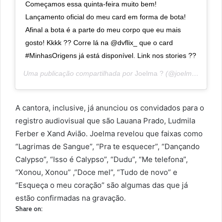
Começamos essa quinta-feira muito bem!
Lançamento oficial do meu card em forma de bota!
Afinal a bota é a parte do meu corpo que eu mais
gosto! Kkkk ?? Corre lá na @dvflix_ que o card
#MinhasOrigens já está disponível. Link nos stories ??
Uma publicação compartilhada por
Joelma ?
(@joelmaareal) em
A cantora, inclusive, já anunciou os convidados para o
registro audiovisual que são Lauana Prado, Ludmila
Ferber e Xand Avião. Joelma revelou que faixas como
“Lagrimas de Sangue”, “Pra te esquecer”, “Dançando
Calypso”, “Isso é Calypso”, “Dudu”, “Me telefona”,
“Xonou, Xonou” ,”Doce mel”, “Tudo de novo” e
“Esqueça o meu coração” são algumas das que já
estão confirmadas na gravação.
Share on: