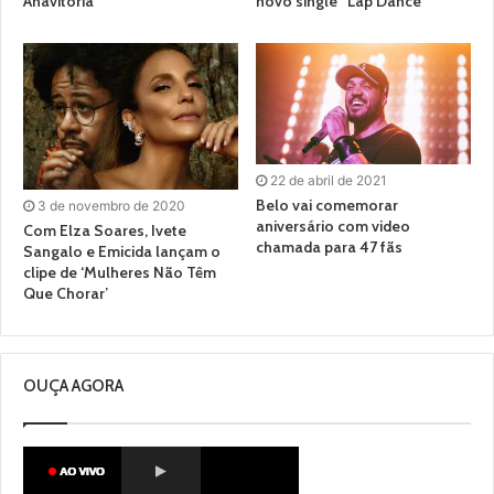
Anavitória
novo single “Lap Dance”
22 de abril de 2021
Belo vai comemorar
3 de novembro de 2020
aniversário com video
Com Elza Soares, Ivete
chamada para 47 fãs
Sangalo e Emicida lançam o
clipe de ‘Mulheres Não Têm
Que Chorar’
OUÇA AGORA