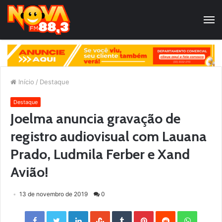
Início
/
Destaque
Destaque
Joelma anuncia gravação de
registro audiovisual com Lauana
Prado, Ludmila Ferber e Xand
Avião!
13 de novembro de 2019
0
Facebook
Twitter
LinkedIn
StumbleUpon
Tumblr
Pinterest
Reddit
WhatsApp