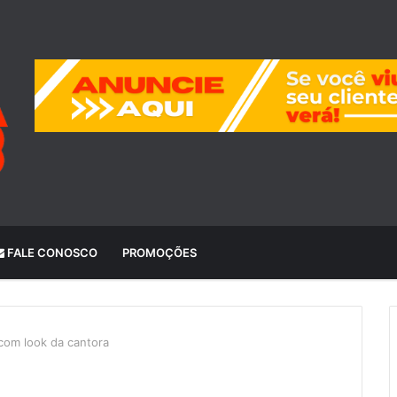
FALE CONOSCO
PROMOÇÕES
 com look da cantora