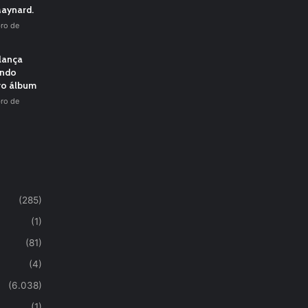
aynard.
ro de
 lança
undo
vo álbum
ro de
(285)
(1)
(81)
(4)
(6.038)
(1)