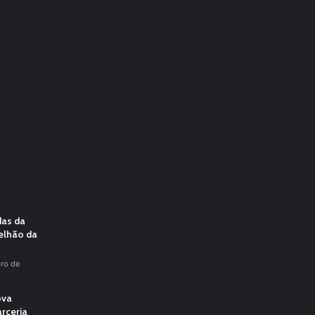
das da
elhão da
ro de
ova
rceria