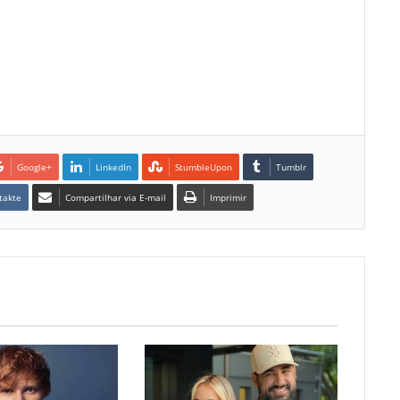
Google+
LinkedIn
StumbleUpon
Tumblr
takte
Compartilhar via E-mail
Imprimir