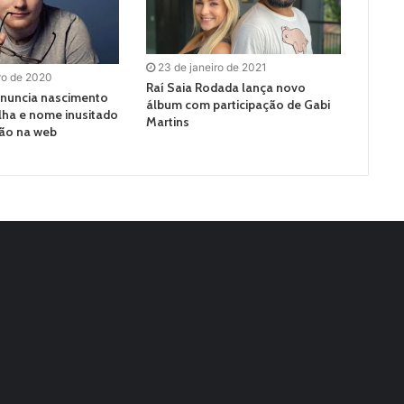
23 de janeiro de 2021
ro de 2020
Raí Saia Rodada lança novo
anuncia nascimento
álbum com participação de Gabi
ilha e nome inusitado
Martins
ão na web