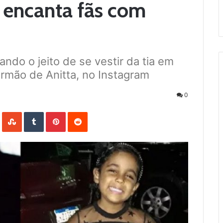
 encanta fãs com
ndo o jeito de se vestir da tia em
 irmão de Anitta, no Instagram
0
LinkedIn
StumbleUpon
Tumblr
Pinterest
Reddit