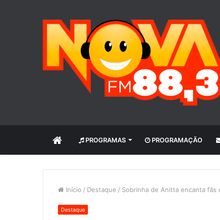
INÍCIO
PROGRAMAS
PROGRAMAÇÃO
Início
/
Destaque
/
Sobrinha de Anitta encanta fãs
Destaque