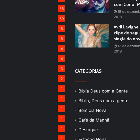
com Conor M
56
15 de dezemb
2018
39
Avril Lavigne
6
clipe de seg
single do no
6
13 de dezemb
4
2018
4
3
CATEGORIAS
2
1
Bíblia Deus com a Gente
1
Bíblia, Deus com a gente
1
Bom dia Nova
1
Café da Manhã
1
Destaque
1
Estação Nova