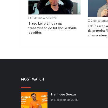
3 de maio de 2022
2 de setemb
Tiago Leifert inova na
Ed Sheeran 
transmissão do futebol e divide
da primeira f
opiniões
chama atenç
MOST WATCH
Henrique Souza
6 de maio de 2025