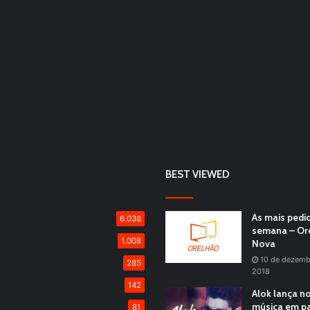
BEST VIEWED
As mais pedi
6.038
semana – Or
1.008
Nova
10 de dezemb
285
2018
142
Alok lança n
música em pa
81