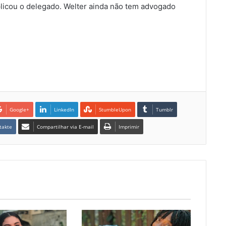
plicou o delegado. Welter ainda não tem advogado
Google+
LinkedIn
StumbleUpon
Tumblr
takte
Compartilhar via E-mail
Imprimir