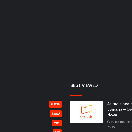
BEST VIEWED
As mais pedi
6.038
semana – Or
1.008
Nova
10 de dezemb
285
2018