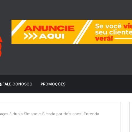
FALE CONOSCO
PROMOÇÕES
ças à dupla Simone e Simaria por dois anos! Entenda