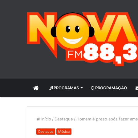
INÍCIO
PROGRAMAS
PROGRAMAÇÃO
Início
/
Destaque
/
Homem é preso após fazer amea
Destaque
Música