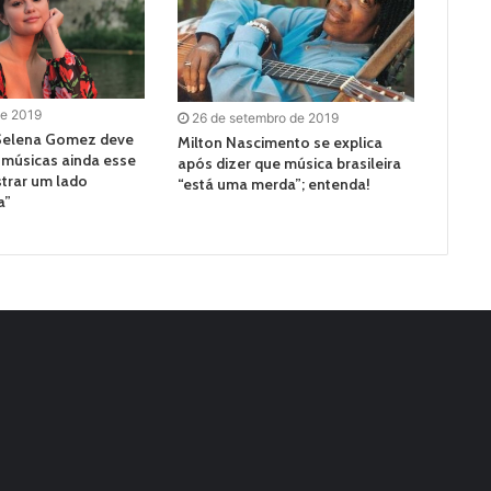
de 2019
26 de setembro de 2019
 Selena Gomez deve
Milton Nascimento se explica
 músicas ainda esse
após dizer que música brasileira
strar um lado
“está uma merda”; entenda!
a”