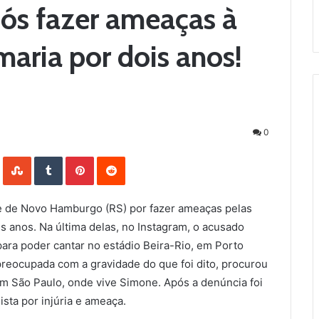
ós fazer ameaças à
aria por dois anos!
0
LinkedIn
StumbleUpon
Tumblr
Pinterest
Reddit
ade de Novo Hamburgo (RS) por fazer ameaças pelas
s anos. Na última delas, no Instagram, o acusado
ara poder cantar no estádio Beira-Rio, em Porto
preocupada com a gravidade do que foi dito, procurou
em São Paulo, onde vive Simone. Após a denúncia foi
sta por injúria e ameaça.