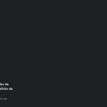
das da
elhão da
ro de