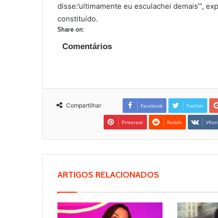
disse:’ultimamente eu esculachei demais’”, ex
constituído.
Share on:
Comentários
Compartilhar
Facebook
Twitter
Pinterest
Reddit
VKon
ARTIGOS RELACIONADOS