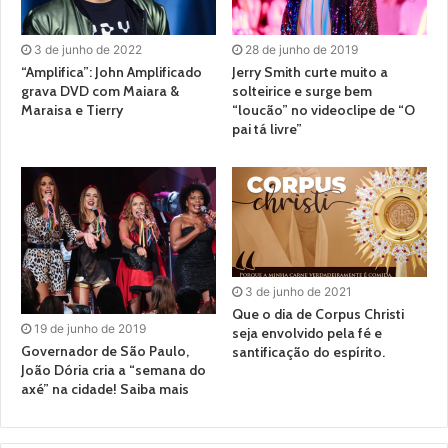
3 de junho de 2022
28 de junho de 2019
“Amplifica”: John Amplificado
Jerry Smith curte muito a
grava DVD com Maiara &
solteirice e surge bem
Maraisa e Tierry
“loucão” no videoclipe de “O
pai tá livre”
3 de junho de 2021
Que o dia de Corpus Christi
19 de junho de 2019
seja envolvido pela fé e
Governador de São Paulo,
santificação do espírito.
João Dória cria a “semana do
axé” na cidade! Saiba mais