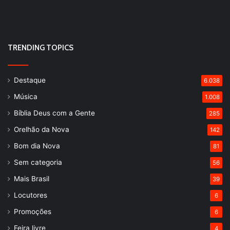
TRENDING TOPICS
Destaque
6.038
Música
1.008
Bíblia Deus com a Gente
285
Orelhão da Nova
142
Bom dia Nova
81
Sem categoria
56
Mais Brasil
39
Locutores
6
Promoções
6
Feira livre
4