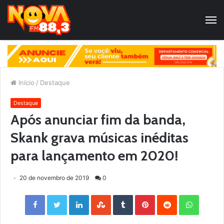
Início
/
Destaque
Destaque
Após anunciar fim da banda,
Skank grava músicas inéditas
para lançamento em 2020!
20 de novembro de 2019
0
Facebook
Twitter
LinkedIn
StumbleUpon
Tumblr
Pinterest
Reddit
WhatsApp