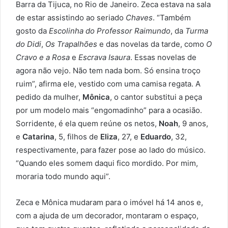
Barra da Tijuca, no Rio de Janeiro. Zeca estava na sala
de estar assistindo
ao seriado
Chaves
. “Também
gosto da
Escolinha do Professor Raimundo
, da
Turma
do Didi
,
Os Trapalhões
e das novelas da tarde, como
O
Cravo e a Rosa
e
Escrava Isaura
. Essas novelas de
agora não vejo. Não tem nada bom. Só ensina troço
ruim”, afirma ele, vestido com uma camisa regata. A
pedido da mulher,
Mônica
, o cantor substitui a peça
por um modelo mais “engomadinho” para a ocasião.
Sorridente, é ela quem reúne os netos,
Noah
, 9 anos,
e
Catarina
, 5, filhos de
Eliza
, 27, e
Eduardo
, 32,
respectivamente, para fazer pose ao lado do músico.
“Quando eles somem daqui fico mordido. Por mim,
moraria todo mundo aqui”.
Zeca e Mônica mudaram para o imóvel há 14 anos e,
com a ajuda de um decorador, montaram o espaço,