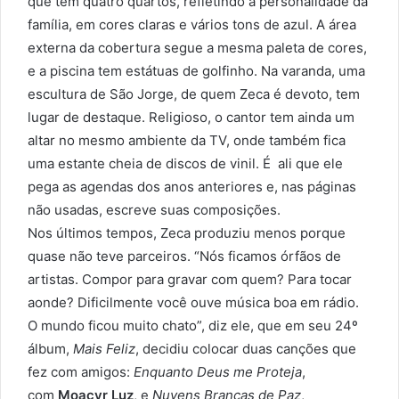
que tem quatro quartos, refletindo a personalidade da
família, em cores claras e vários tons de azul. A área
externa da cobertura segue a mesma paleta de cores,
e a piscina tem estátuas de golfinho. Na varanda, uma
escultura de São Jorge, de quem Zeca é devoto, tem
lugar de destaque. Religioso, o cantor tem ainda um
altar no mesmo ambiente da TV, onde também fica
uma estante cheia de discos de vinil. É ali que ele
pega as agendas dos anos anteriores e, nas páginas
não usadas, escreve suas composições.
Nos últimos tempos, Zeca produziu menos porque
quase não teve parceiros. “Nós ficamos órfãos de
artistas. Compor para gravar com quem? Para tocar
aonde? Dificilmente você ouve música boa em rádio.
O mundo ficou muito chato”, diz ele, que em seu 24º
álbum,
Mais Feliz
, decidiu colocar duas canções que
fez com amigos:
Enquanto Deus me Proteja
,
com
Moacyr Luz
, e
Nuvens Brancas de Paz
,