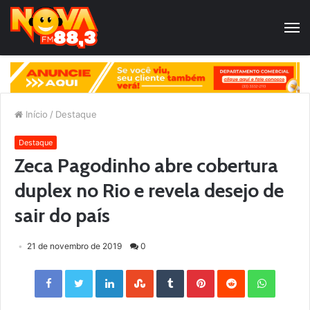
Início
/
Destaque
Destaque
Zeca Pagodinho abre cobertura
duplex no Rio e revela desejo de
sair do país
21 de novembro de 2019
0
Facebook
Twitter
LinkedIn
StumbleUpon
Tumblr
Pinterest
Reddit
WhatsApp