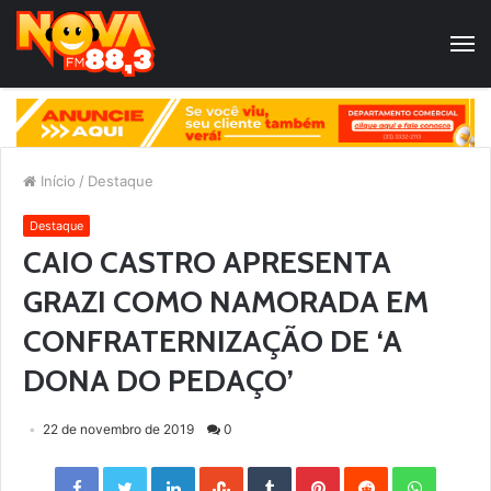
Início
/
Destaque
Destaque
CAIO CASTRO APRESENTA
GRAZI COMO NAMORADA EM
CONFRATERNIZAÇÃO DE ‘A
DONA DO PEDAÇO’
22 de novembro de 2019
0
Facebook
Twitter
LinkedIn
StumbleUpon
Tumblr
Pinterest
Reddit
WhatsApp