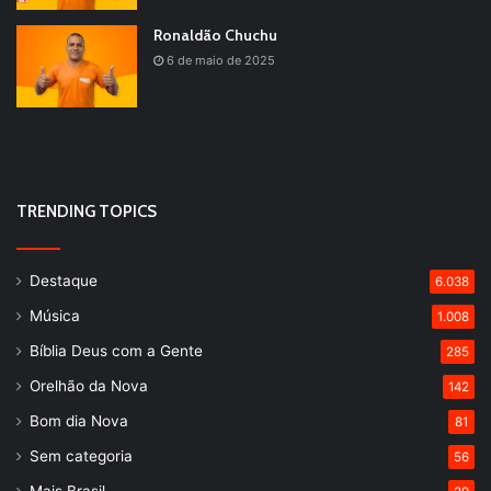
Ronaldão Chuchu
6 de maio de 2025
TRENDING TOPICS
Destaque
6.038
Música
1.008
Bíblia Deus com a Gente
285
Orelhão da Nova
142
Bom dia Nova
81
Sem categoria
56
Mais Brasil