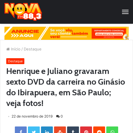
Início
/
Destaque
Destaque
Henrique e Juliano gravaram
sexto DVD da carreira no Ginásio
do Ibirapuera, em São Paulo;
veja fotos!
22 de novembro de 2019
0
Facebook
Twitter
LinkedIn
StumbleUpon
Tumblr
Pinterest
Reddit
WhatsApp