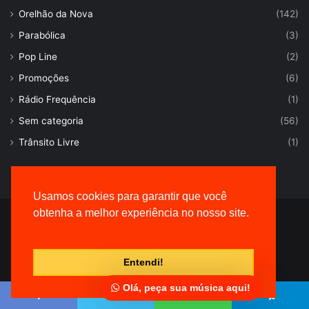
Orelhão da Nova
(142)
Parabólica
(3)
Pop Line
(2)
Promoções
(6)
Rádio Frequência
(1)
Sem categoria
(56)
Trânsito Livre
(1)
Usamos cookies para garantir que você
obtenha a melhor experiência no nosso site.
© Desenvolvido por |
VersaTec
Entendi!
Olá, peça sua música aqui!