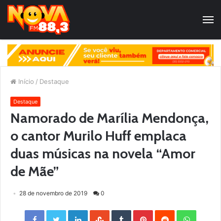
Início
/
Destaque
Destaque
Namorado de Marília Mendonça,
o cantor Murilo Huff emplaca
duas músicas na novela “Amor
de Mãe”
28 de novembro de 2019
0
Facebook
Twitter
LinkedIn
StumbleUpon
Tumblr
Pinterest
Reddit
WhatsApp