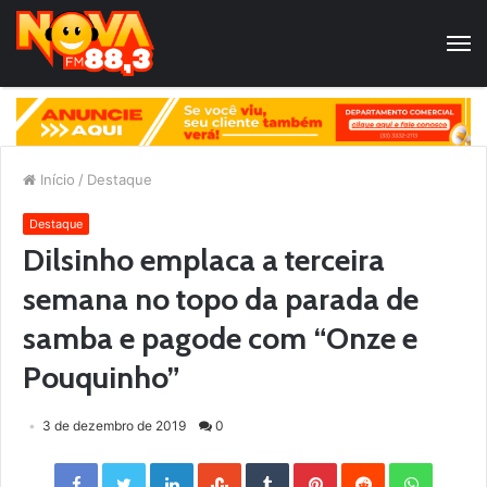
Início
/
Destaque
Destaque
Dilsinho emplaca a terceira
semana no topo da parada de
samba e pagode com “Onze e
Pouquinho”
3 de dezembro de 2019
0
Facebook
Twitter
LinkedIn
StumbleUpon
Tumblr
Pinterest
Reddit
WhatsApp