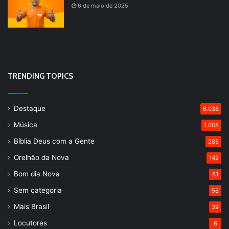
6 de maio de 2025
TRENDING TOPICS
Destaque
6.038
Música
1.008
Bíblia Deus com a Gente
285
Orelhão da Nova
142
Bom dia Nova
81
Sem categoria
56
Mais Brasil
39
Locutores
6