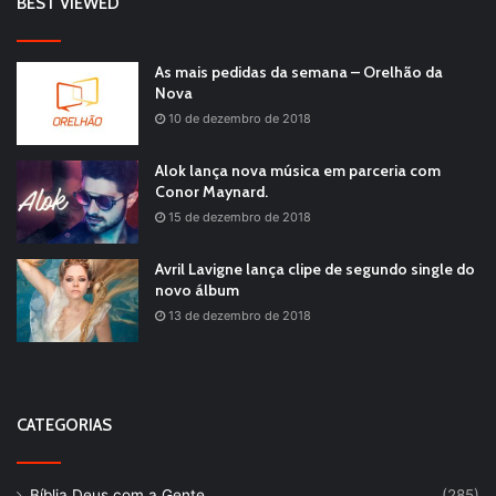
BEST VIEWED
As mais pedidas da semana – Orelhão da
Nova
10 de dezembro de 2018
Alok lança nova música em parceria com
Conor Maynard.
15 de dezembro de 2018
Avril Lavigne lança clipe de segundo single do
novo álbum
13 de dezembro de 2018
CATEGORIAS
Bíblia Deus com a Gente
(285)