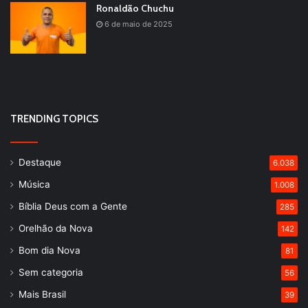
Ronaldão Chuchu
6 de maio de 2025
TRENDING TOPICS
Destaque
6.038
Música
1.008
Bíblia Deus com a Gente
285
Orelhão da Nova
142
Bom dia Nova
81
Sem categoria
56
Mais Brasil
39