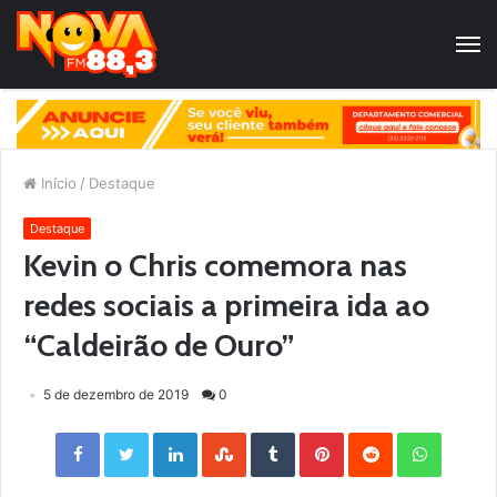
Início
/
Destaque
Destaque
Kevin o Chris comemora nas
redes sociais a primeira ida ao
“Caldeirão de Ouro”
5 de dezembro de 2019
0
Facebook
Twitter
LinkedIn
StumbleUpon
Tumblr
Pinterest
Reddit
WhatsApp