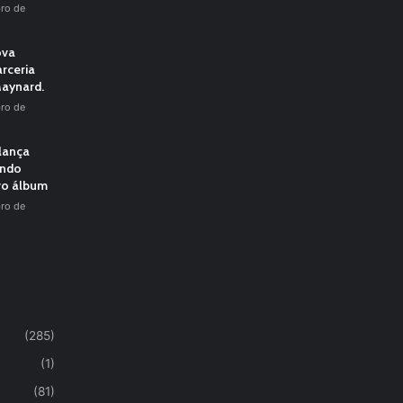
ro de
ova
rceria
aynard.
ro de
 lança
undo
vo álbum
ro de
(285)
(1)
(81)