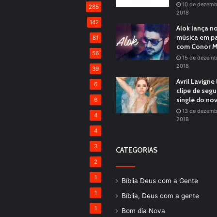
10 de dezemb
285
2018
142
Alok lança n
música em pa
81
com Conor M
56
15 de dezemb
2018
39
Avril Lavigne
6
clipe de seg
single do no
6
13 de dezemb
4
2018
4
3
CATEGORIAS
2
1
Bíblia Deus com a Gente
1
Bíblia, Deus com a gente
1
Bom dia Nova