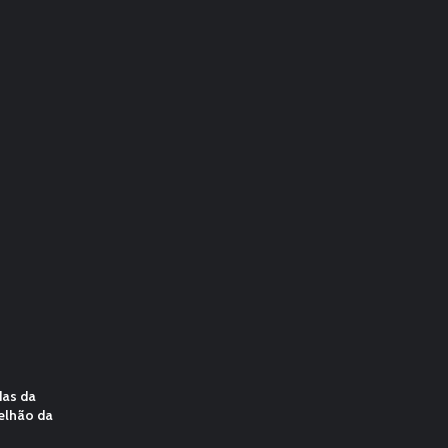
das da
elhão da