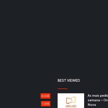
BEST VIEWED
As mais pedi
6.038
semana – Or
1.008
Nova