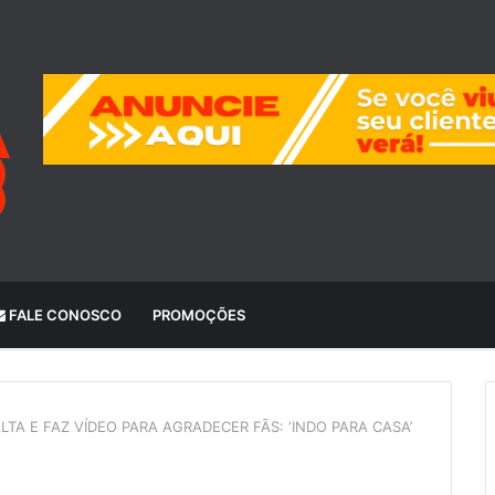
FALE CONOSCO
PROMOÇÕES
TA E FAZ VÍDEO PARA AGRADECER FÃS: ‘INDO PARA CASA’