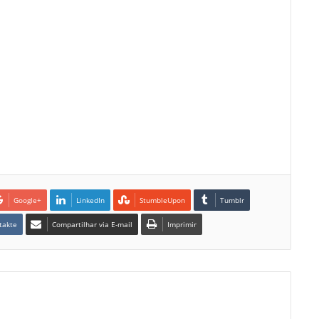
Google+
LinkedIn
StumbleUpon
Tumblr
takte
Compartilhar via E-mail
Imprimir