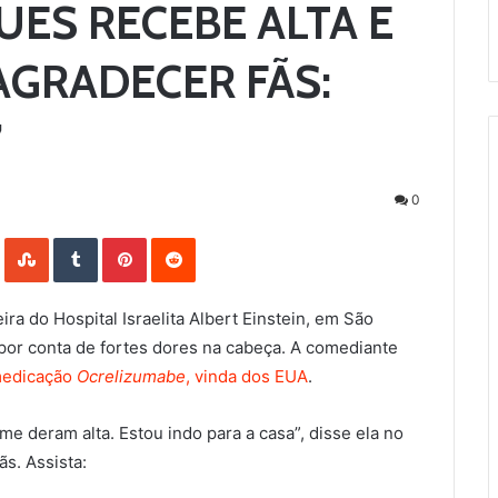
UES RECEBE ALTA E
AGRADECER FÃS:
’
0
LinkedIn
StumbleUpon
Tumblr
Pinterest
Reddit
ra do Hospital Israelita Albert Einstein, em São
por conta de fortes dores na cabeça. A comediante
edicação
Ocrelizumabe
, vinda dos EUA
.
e deram alta. Estou indo para a casa”, disse ela no
s. Assista: