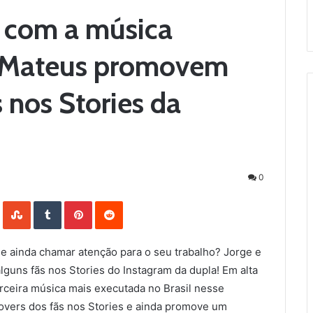
y com a música
 e Mateus promovem
 nos Stories da
0
LinkedIn
StumbleUpon
Tumblr
Pinterest
Reddit
 e ainda chamar atenção para o seu trabalho? Jorge e
alguns fãs nos Stories do Instagram da dupla! Em alta
erceira música mais executada no Brasil nesse
overs dos fãs nos Stories e ainda promove um