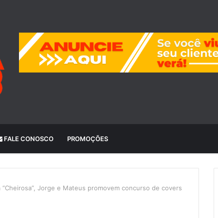
FALE CONOSCO
PROMOÇÕES
ca “Cheirosa”, Jorge e Mateus promovem concurso de covers