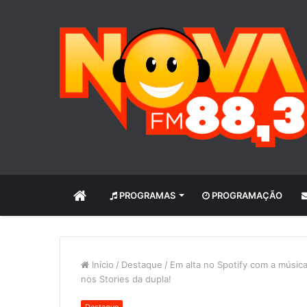
INÍCIO
PROGRAMAS
PROGRAMAÇÃO
Início
/
Destaque
/
Em alta no Spotify com a músi
nos Stories da dupla!