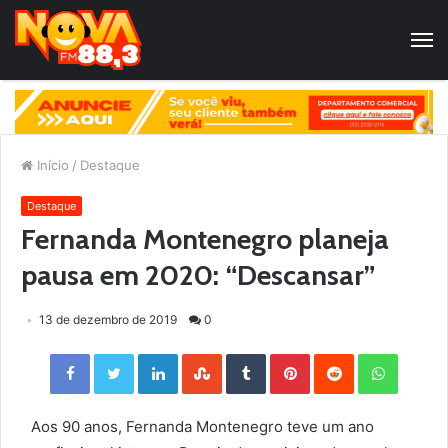
Início
/
Destaque
Destaque
Fernanda Montenegro planeja
pausa em 2020: “Descansar”
13 de dezembro de 2019
0
Facebook
Twitter
LinkedIn
StumbleUpon
Tumblr
Pinterest
Reddit
WhatsApp
Aos 90 anos, Fernanda Montenegro teve um ano