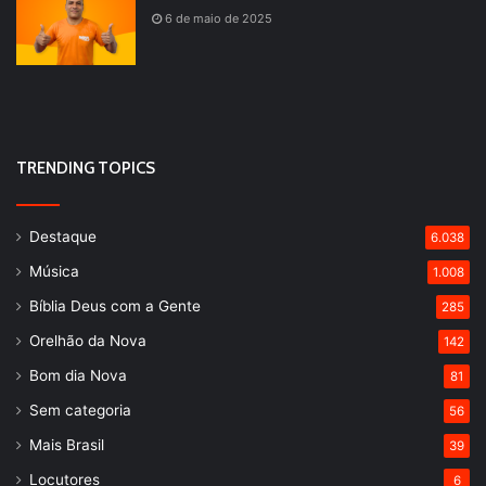
6 de maio de 2025
TRENDING TOPICS
Destaque
6.038
Música
1.008
Bíblia Deus com a Gente
285
Orelhão da Nova
142
Bom dia Nova
81
Sem categoria
56
Mais Brasil
39
Locutores
6