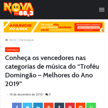
Início
/
Destaque
Destaque
Conheça os vencedores nas
categorias de música do “Troféu
Domingão – Melhores do Ano
2019”
16 de dezembro de 2019
0
Facebook
Twitter
LinkedIn
StumbleUpon
Tumblr
Pinterest
Reddit
WhatsApp