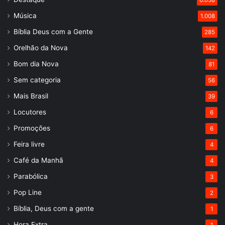
6.038
Música
1.008
Bíblia Deus com a Gente
285
Orelhão da Nova
142
Bom dia Nova
81
Sem categoria
56
Mais Brasil
39
Locutores
6
Promoções
6
Feira livre
4
Café da Manhã
4
Parabólica
3
Pop Line
2
Bíblia, Deus com a gente
1
Hora Extra