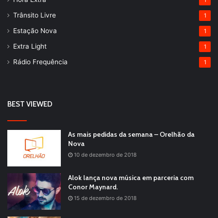
1
Trânsito Livre
1
Estação Nova
1
Extra Light
1
Rádio Frequência
1
BEST VIEWED
As mais pedidas da semana – Orelhão da
Nova
10 de dezembro de 2018
Alok lança nova música em parceria com
Conor Maynard.
15 de dezembro de 2018