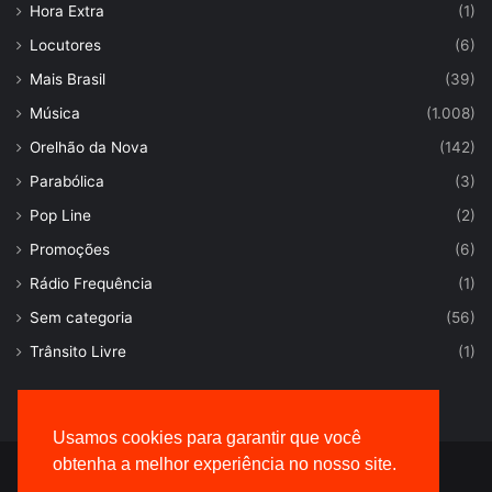
Hora Extra
(1)
Locutores
(6)
Mais Brasil
(39)
Música
(1.008)
Orelhão da Nova
(142)
Parabólica
(3)
Pop Line
(2)
Promoções
(6)
Rádio Frequência
(1)
Sem categoria
(56)
Trânsito Livre
(1)
Usamos cookies para garantir que você
obtenha a melhor experiência no nosso site.
© Desenvolvido por |
VersaTec