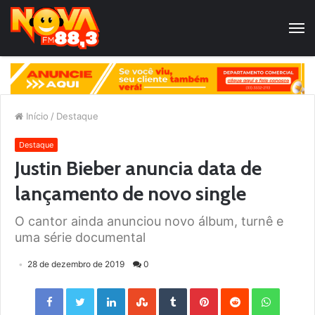
Início
/
Destaque
Destaque
Justin Bieber anuncia data de
lançamento de novo single
O cantor ainda anunciou novo álbum, turnê e
uma série documental
28 de dezembro de 2019
0
Facebook
Twitter
LinkedIn
StumbleUpon
Tumblr
Pinterest
Reddit
WhatsApp