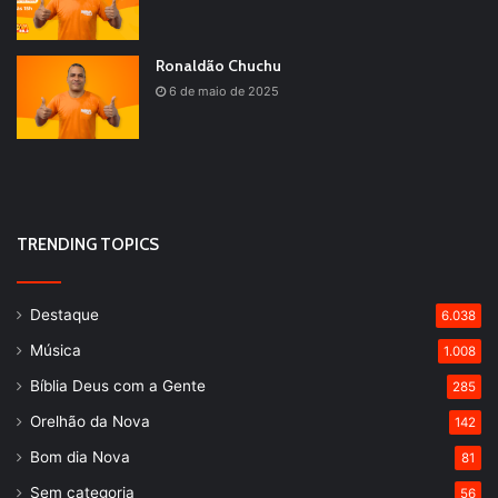
Ronaldão Chuchu
6 de maio de 2025
TRENDING TOPICS
Destaque
6.038
Música
1.008
Bíblia Deus com a Gente
285
Orelhão da Nova
142
Bom dia Nova
81
Sem categoria
56