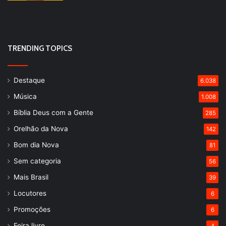
TRENDING TOPICS
Destaque
6.038
Música
1.008
Bíblia Deus com a Gente
285
Orelhão da Nova
142
Bom dia Nova
81
Sem categoria
56
Mais Brasil
39
Locutores
6
Promoções
6
Feira livre