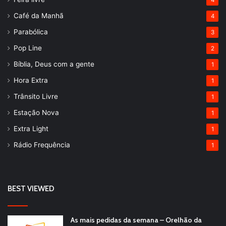
4
Café da Manhã
4
Parabólica
3
Pop Line
2
Bíblia, Deus com a gente
1
Hora Extra
1
Trânsito Livre
1
Estação Nova
1
Extra Light
1
Rádio Frequência
1
BEST VIEWED
As mais pedidas da semana – Orelhão da