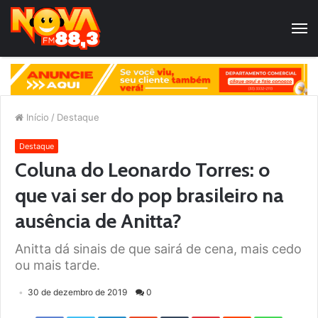
Início
/
Destaque
Destaque
Coluna do Leonardo Torres: o
que vai ser do pop brasileiro na
ausência de Anitta?
Anitta dá sinais de que sairá de cena, mais cedo
ou mais tarde.
30 de dezembro de 2019
0
Facebook
Twitter
LinkedIn
StumbleUpon
Tumblr
Pinterest
Reddit
WhatsApp