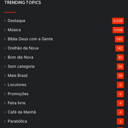
TRENDING TOPICS
Destaque
6.038
Música
1.008
Bíblia Deus com a Gente
285
Orelhão da Nova
142
Bom dia Nova
81
Sem categoria
56
Mais Brasil
39
Locutores
6
Promoções
6
Feira livre
4
Café da Manhã
4
Parabólica
3