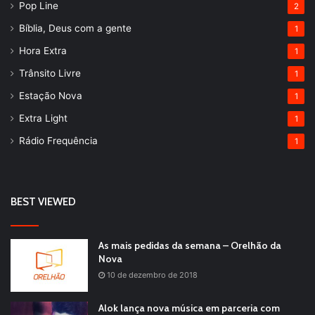
Pop Line
2
Bíblia, Deus com a gente
1
Hora Extra
1
Trânsito Livre
1
Estação Nova
1
Extra Light
1
Rádio Frequência
1
BEST VIEWED
As mais pedidas da semana – Orelhão da
Nova
10 de dezembro de 2018
Alok lança nova música em parceria com