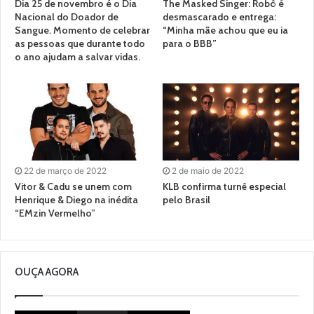
Dia 25 de novembro é o Dia
The Masked Singer: Robô é
Nacional do Doador de
desmascarado e entrega:
Sangue. Momento de celebrar
“Minha mãe achou que eu ia
as pessoas que durante todo
para o BBB”
o ano ajudam a salvar vidas.
22 de março de 2022
2 de maio de 2022
Vitor & Cadu se unem com
KLB confirma turnê especial
Henrique & Diego na inédita
pelo Brasil
“EMzin Vermelho”
OUÇA AGORA