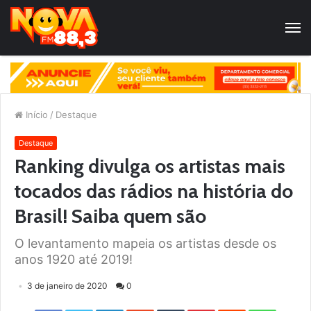
Início
/
Destaque
Destaque
Ranking divulga os artistas mais
tocados das rádios na história do
Brasil! Saiba quem são
O levantamento mapeia os artistas desde os
anos 1920 até 2019!
3 de janeiro de 2020
0
Facebook
Twitter
LinkedIn
StumbleUpon
Tumblr
Pinterest
Reddit
WhatsApp