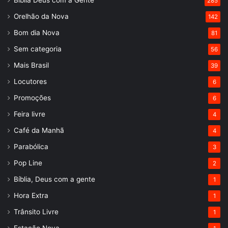
Bíblia Deus com a Gente
285
Orelhão da Nova
142
Bom dia Nova
81
Sem categoria
56
Mais Brasil
39
Locutores
6
Promoções
6
Feira livre
4
Café da Manhã
4
Parabólica
3
Pop Line
2
Bíblia, Deus com a gente
1
Hora Extra
1
Trânsito Livre
1