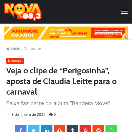
Início
/
Destaque
Destaque
Veja o clipe de “Perigosinha”,
aposta de Claudia Leitte para o
carnaval
Faixa faz parte do álbum “Bandera Move”.
3 de janeiro de 2020
0
Facebook
Twitter
LinkedIn
StumbleUpon
Tumblr
Pinterest
Reddit
WhatsApp