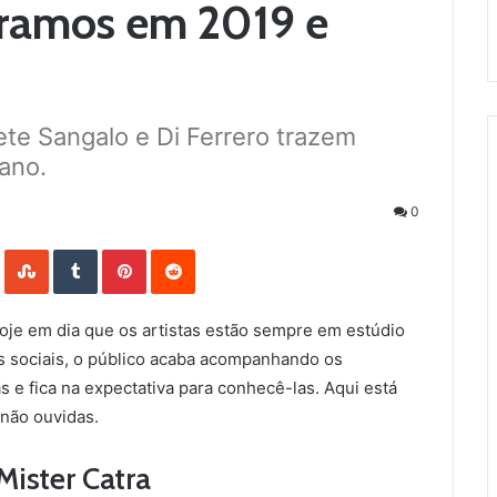
eramos em 2019 e
Ivete Sangalo e Di Ferrero trazem
ano.
0
LinkedIn
StumbleUpon
Tumblr
Pinterest
Reddit
oje em dia que os artistas estão sempre em estúdio
s sociais, o público acaba acompanhando os
 e fica na expectativa para conhecê-las. Aqui está
 não ouvidas.
Mister Catra