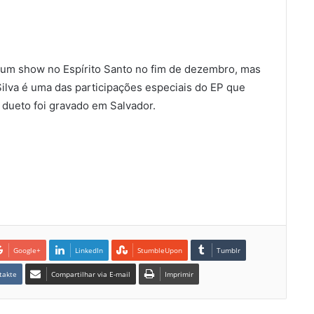
 um show no Espírito Santo no fim de dezembro, mas
ilva é uma das participações especiais do EP que
o dueto foi gravado em Salvador.
Google+
LinkedIn
StumbleUpon
Tumblr
takte
Compartilhar via E-mail
Imprimir