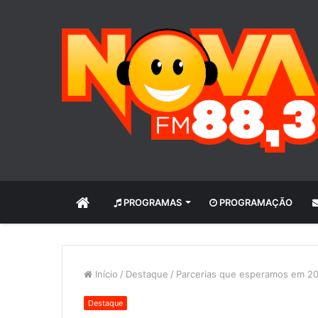
INÍCIO
PROGRAMAS
PROGRAMAÇÃO
Início
/
Destaque
/
Parcerias que esperamos em 20
Destaque