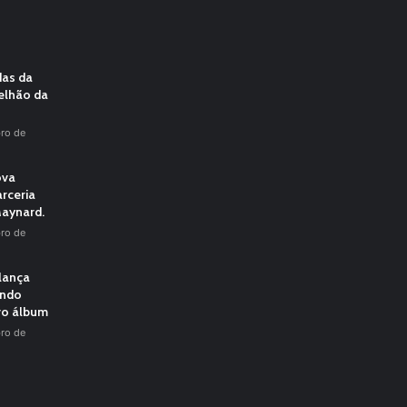
das da
elhão da
ro de
ova
rceria
aynard.
ro de
 lança
undo
vo álbum
ro de