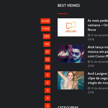
BEST VIEWED
As mais pedi
6.038
semana – Or
1.008
Nova
10 de dezemb
285
2018
142
Alok lança n
música em pa
81
com Conor M
56
15 de dezemb
2018
39
Avril Lavigne
6
clipe de seg
single do no
6
13 de dezemb
4
2018
4
3
CATEGORIAS