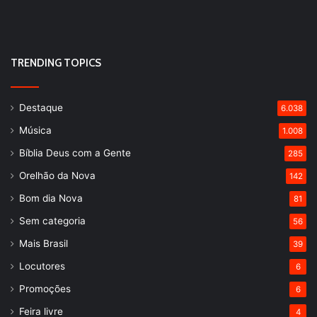
TRENDING TOPICS
Destaque
6.038
Música
1.008
Bíblia Deus com a Gente
285
Orelhão da Nova
142
Bom dia Nova
81
Sem categoria
56
Mais Brasil
39
Locutores
6
Promoções
6
Feira livre
4