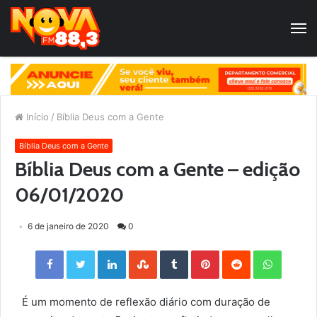
Início
/
Bíblia Deus com a Gente
Bíblia Deus com a Gente
Bíblia Deus com a Gente – edição
06/01/2020
6 de janeiro de 2020
0
Facebook
Twitter
LinkedIn
StumbleUpon
Tumblr
Pinterest
Reddit
WhatsApp
É um momento de reflexão diário com duração de