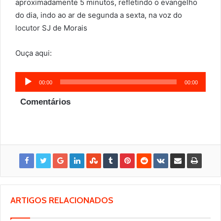
aproximadamente 5 minutos, refletindo o evangelho
do dia, indo ao ar de segunda a sexta, na voz do
locutor SJ de Morais
Ouça aqui:
Tocador
00:00
00:00
de
Comentários
áudio
ARTIGOS RELACIONADOS