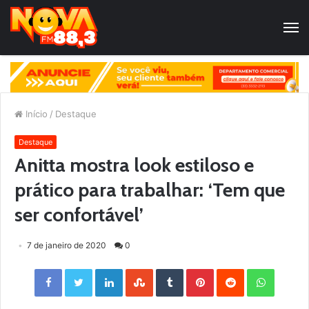
Início
/
Destaque
Destaque
Anitta mostra look estiloso e
prático para trabalhar: ‘Tem que
ser confortável’
7 de janeiro de 2020
0
Facebook
Twitter
LinkedIn
StumbleUpon
Tumblr
Pinterest
Reddit
WhatsApp