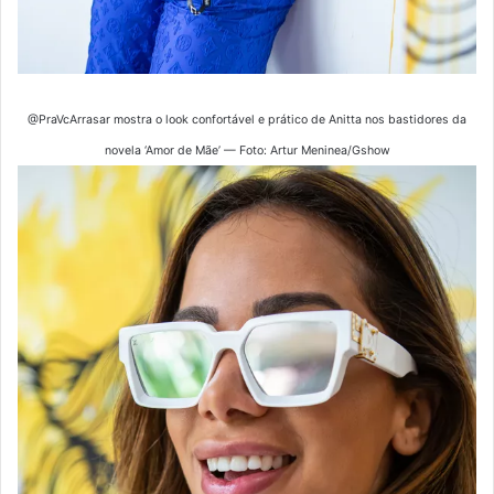
@PraVcArrasar mostra o look confortável e prático de Anitta nos bastidores da
novela ‘Amor de Mãe’ — Foto: Artur Meninea/Gshow