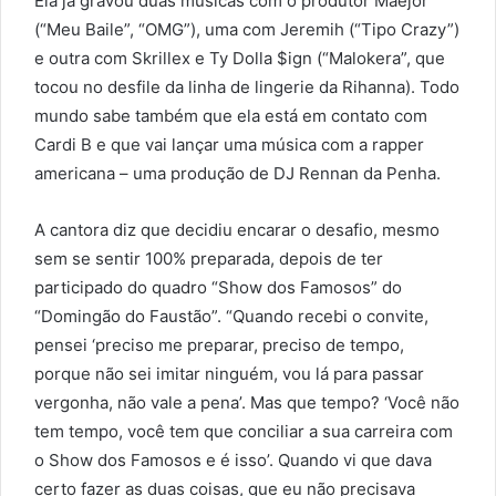
Ela já gravou duas músicas com o produtor Maejor
(“Meu Baile”, “OMG”), uma com Jeremih (“Tipo Crazy”)
e outra com Skrillex e Ty Dolla $ign (“Malokera”, que
tocou no desfile da linha de lingerie da Rihanna). Todo
mundo sabe também que ela está em contato com
Cardi B e que vai lançar uma música com a rapper
americana – uma produção de DJ Rennan da Penha.
A cantora diz que decidiu encarar o desafio, mesmo
sem se sentir 100% preparada, depois de ter
participado do quadro “Show dos Famosos” do
“Domingão do Faustão”. “Quando recebi o convite,
pensei ‘preciso me preparar, preciso de tempo,
porque não sei imitar ninguém, vou lá para passar
vergonha, não vale a pena’. Mas que tempo? ‘Você não
tem tempo, você tem que conciliar a sua carreira com
o Show dos Famosos e é isso’. Quando vi que dava
certo fazer as duas coisas, que eu não precisava