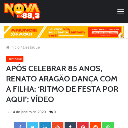
Início
/
Destaque
Destaque
APÓS CELEBRAR 85 ANOS,
RENATO ARAGÃO DANÇA COM
A FILHA: ‘RITMO DE FESTA POR
AQUI’; VÍDEO
14 de janeiro de 2020
0
Facebook
Twitter
LinkedIn
StumbleUpon
Tumblr
Pinterest
Reddit
WhatsApp