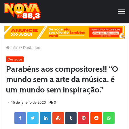
Início
/
Destaque
Destaque
Parabéns aos compositores!! “O
mundo sem a arte da música, é
um mundo sem inspiração.”
15 de janeiro de 2020
0
Facebook
Twitter
LinkedIn
StumbleUpon
Tumblr
Pinterest
Reddit
WhatsApp