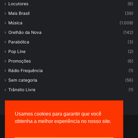
Locutores
(6)
Mais Brasil
(39)
Música
(1.008)
Orelhão da Nova
(142)
Parabólica
(3)
Pop Line
(2)
Promoções
(6)
Rádio Frequência
(1)
Sem categoria
(56)
Trânsito Livre
(1)
Usamos cookies para garantir que você
obtenha a melhor experiência no nosso site.
© Desenvolvido por |
VersaTec