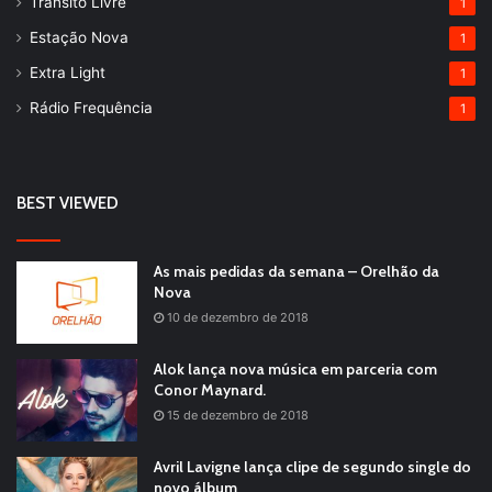
Trânsito Livre
1
Estação Nova
1
Extra Light
1
Rádio Frequência
1
BEST VIEWED
As mais pedidas da semana – Orelhão da
Nova
10 de dezembro de 2018
Alok lança nova música em parceria com
Conor Maynard.
15 de dezembro de 2018
Avril Lavigne lança clipe de segundo single do
novo álbum